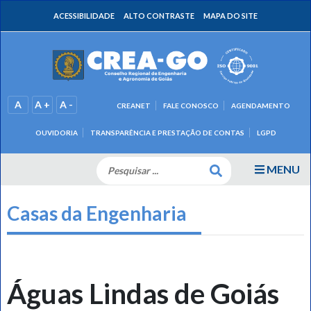
ACESSIBILIDADE
ALTO CONTRASTE
MAPA DO SITE
A
A +
A -
CREANET
FALE CONOSCO
AGENDAMENTO
OUVIDORIA
TRANSPARÊNCIA E PRESTAÇÃO DE CONTAS
LGPD
MENU
Casas da Engenharia
Águas Lindas de Goiás