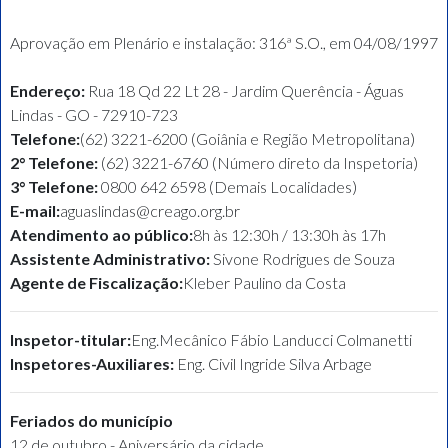
Aprovação em Plenário e instalação: 316ª S.O., em 04/08/1997
Endereço:
Rua 18 Qd 22 Lt 28 - Jardim Querência - Águas
Lindas - GO - 72910-723
Telefone:
(62) 3221-6200 (Goiânia e Região Metropolitana)
2° Telefone:
(62) 3221-6760 (Número direto da Inspetoria)
3° Telefone:
0800 642 6598 (Demais Localidades)
E-mail:
aguaslindas@creago.org.br
Atendimento ao público:
8h às 12:30h / 13:30h às 17h
Assistente Administrativo:
Sivone Rodrigues de Souza
Agente de Fiscalização:
Kleber Paulino da Costa
Inspetor-titular:
Eng.Mecânico Fábio Landucci Colmanetti
Inspetores-Auxiliares:
Eng. Civil Ingride Silva Arbage
Feriados do município
12 de outubro - Aniversário da cidade