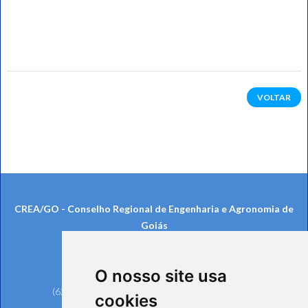
VOLTAR
CREA/GO - Conselho Regional de Engenharia e Agronomia de
Goiás
Rua 239, nº 561, Setor Universitário
CEP: 74605-070 - Goiânia/GO
O nosso site usa
Telefones:
(62) 3221-6200 (Goiânia e Região Metropolitana)
cookies
0800 642 6598 (Demais Localidades)