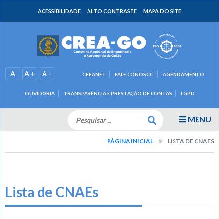
ACESSIBILIDADE
ALTO CONTRASTE
MAPA DO SITE
A
A +
A -
CREANET
FALE CONOSCO
AGENDAMENTO
OUVIDORIA
TRANSPARÊNCIA E PRESTAÇÃO DE CONTAS
LGPD
MENU
PÁGINA INICIAL
LISTA DE CNAES
Lista de CNAEs