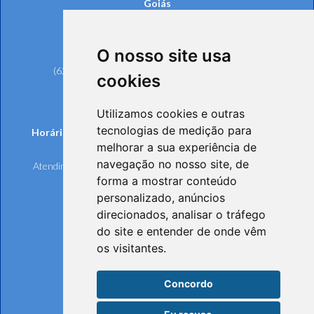
Goiás
Rua 239, nº 561, Setor Universitário
CEP: 74605-070 - Goiânia/GO
O nosso site usa
Telefones:
(62) 3221-6200 (Goiânia e Região Metropolitana)
cookies
0800 642 6598 (Demais Localidades)
(62) 3221-6297 (Ouvidoria)
Utilizamos cookies e outras
tecnologias de medição para
Horários de funcionamento de Segunda à Sexta-feira:
melhorar a sua experiência de
Atendimento Online e Telefônico: 8h às 17h
navegação no nosso site, de
Atendimento Presencial: 8h às 17h, mediante agendamento
forma a mostrar conteúdo
personalizado, anúncios
direcionados, analisar o tráfego
do site e entender de onde vêm
os visitantes.
Concordo