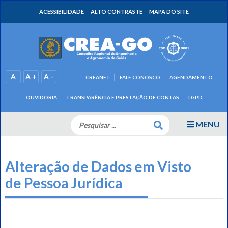
ACESSIBILIDADE
ALTO CONTRASTE
MAPA DO SITE
A
A +
A -
CREANET
FALE CONOSCO
AGENDAMENTO
OUVIDORIA
TRANSPARÊNCIA E PRESTAÇÃO DE CONTAS
LGPD
MENU
Alteração de Dados em Visto
de Pessoa Jurídica