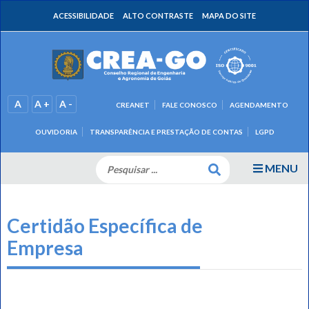
ACESSIBILIDADE
ALTO CONTRASTE
MAPA DO SITE
A
A +
A -
CREANET
FALE CONOSCO
AGENDAMENTO
OUVIDORIA
TRANSPARÊNCIA E PRESTAÇÃO DE CONTAS
LGPD
MENU
Certidão Específica de
Empresa