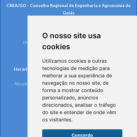
CREA/GO - Conselho Regional de Engenharia e Agronomia de
Goiás
Rua 239, nº 561, Setor Universitário
CEP: 74605-070 - Goiânia/GO
O nosso site usa
Telefones:
(62) 3221-6200 (Goiânia e Região Metropolitana)
cookies
0800 642 6598 (Demais Localidades)
(62) 3221-6297 (Ouvidoria)
Utilizamos cookies e outras
tecnologias de medição para
Horários de funcionamento de Segunda à Sexta-feira:
melhorar a sua experiência de
Atendimento Online e Telefônico: 8h às 17h
navegação no nosso site, de
Atendimento Presencial: 8h às 17h, mediante agendamento
forma a mostrar conteúdo
personalizado, anúncios
direcionados, analisar o tráfego
do site e entender de onde vêm
os visitantes.
Concordo