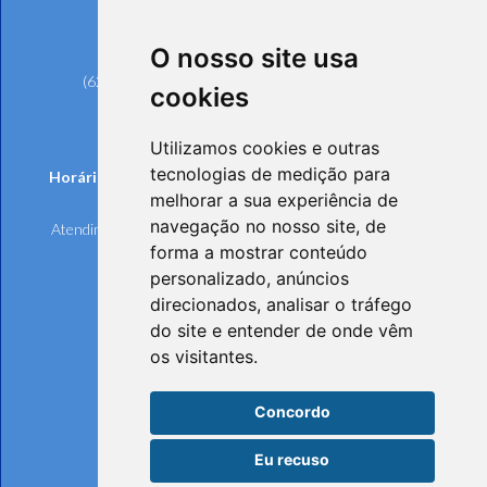
Rua 239, nº 561, Setor Universitário
CEP: 74605-070 - Goiânia/GO
O nosso site usa
Telefones:
(62) 3221-6200 (Goiânia e Região Metropolitana)
cookies
0800 642 6598 (Demais Localidades)
(62) 3221-6297 (Ouvidoria)
Utilizamos cookies e outras
tecnologias de medição para
Horários de funcionamento de Segunda à Sexta-feira:
melhorar a sua experiência de
Atendimento Online e Telefônico: 8h às 17h
navegação no nosso site, de
Atendimento Presencial: 8h às 17h, mediante agendamento
forma a mostrar conteúdo
personalizado, anúncios
direcionados, analisar o tráfego
do site e entender de onde vêm
os visitantes.
Concordo
Eu recuso