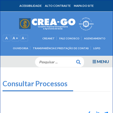
ACESSIBILIDADE
ALTO CONTRASTE
MAPA DO SITE
A
A +
A -
CREANET
FALE CONOSCO
AGENDAMENTO
OUVIDORIA
TRANSPARÊNCIA E PRESTAÇÃO DE CONTAS
LGPD
MENU
Consultar Processos