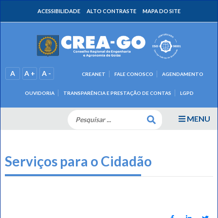
ACESSIBILIDADE
ALTO CONTRASTE
MAPA DO SITE
A
A +
A -
CREANET
FALE CONOSCO
AGENDAMENTO
OUVIDORIA
TRANSPARÊNCIA E PRESTAÇÃO DE CONTAS
LGPD
MENU
Serviços para o Cidadão