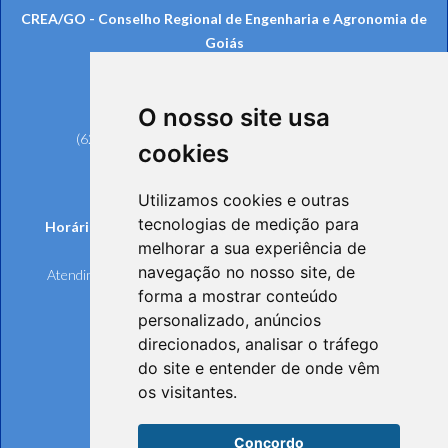
CREA/GO - Conselho Regional de Engenharia e Agronomia de
Goiás
Rua 239, nº 561, Setor Universitário
CEP: 74605-070 - Goiânia/GO
O nosso site usa
Telefones:
(62) 3221-6200 (Goiânia e Região Metropolitana)
cookies
0800 642 6598 (Demais Localidades)
(62) 3221-6297 (Ouvidoria)
Utilizamos cookies e outras
tecnologias de medição para
Horários de funcionamento de Segunda à Sexta-feira:
melhorar a sua experiência de
Atendimento Online e Telefônico: 8h às 17h
navegação no nosso site, de
Atendimento Presencial: 8h às 17h, mediante agendamento
forma a mostrar conteúdo
personalizado, anúncios
direcionados, analisar o tráfego
do site e entender de onde vêm
os visitantes.
Concordo