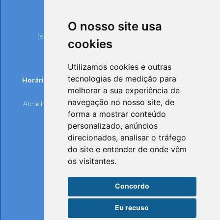
Rua 239, nº 561, Setor Universitário
CEP: 74605-070 - Goiânia/GO
O nosso site usa
Telefones:
(62) 3221-6200 (Goiânia e Região Metropolitana)
cookies
0800 642 6598 (Demais Localidades)
(62) 3221-6297 (Ouvidoria)
Utilizamos cookies e outras
tecnologias de medição para
Horários de funcionamento de Segunda à Sexta-feira:
melhorar a sua experiência de
Atendimento Online e Telefônico: 8h às 17h
navegação no nosso site, de
Atendimento Presencial: 8h às 17h, mediante agendamento
forma a mostrar conteúdo
personalizado, anúncios
direcionados, analisar o tráfego
do site e entender de onde vêm
os visitantes.
Concordo
Eu recuso