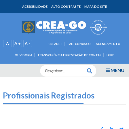
ACESSIBILIDADE
ALTO CONTRASTE
MAPA DO SITE
A
A +
A -
CREANET
FALE CONOSCO
AGENDAMENTO
OUVIDORIA
TRANSPARÊNCIA E PRESTAÇÃO DE CONTAS
LGPD
MENU
Profissionais Registrados