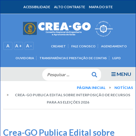
ACESSIBILIDADE
ALTO CONTRASTE
MAPA DO SITE
A
A +
A -
CREANET
FALE CONOSCO
AGENDAMENTO
OUVIDORIA
TRANSPARÊNCIA E PRESTAÇÃO DE CONTAS
LGPD
MENU
PÁGINA INICIAL
NOTÍCIAS
CREA-GO PUBLICA EDITAL SOBRE INTERPOSIÇÃO DE RECURSOS
PARA AS ELEIÇÕES 2026
Crea-GO Publica Edital sobre