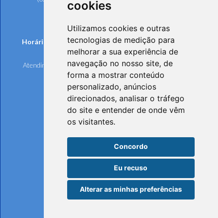
cookies
0800 642 6598 (Demais Localidades)
(62) 3221-6297 (Ouvidoria)
Utilizamos cookies e outras
tecnologias de medição para
Horários de funcionamento de Segunda à Sexta-feira:
melhorar a sua experiência de
Atendimento Online e Telefônico: 8h às 17h
navegação no nosso site, de
Atendimento Presencial: 8h às 17h, mediante agendamento
forma a mostrar conteúdo
personalizado, anúncios
direcionados, analisar o tráfego
do site e entender de onde vêm
os visitantes.
Concordo
Eu recuso
Alterar as minhas preferências