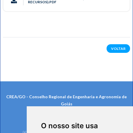
RECURSOS).PDF
VOLTAR
CREA/GO - Conselho Regional de Engenharia e Agronomia de
Goiás
Rua 239, nº 561, Setor Universitário
CEP: 74605-070 - Goiânia/GO
O nosso site usa
Telefones:
(62) 3221-6200 (Goiânia e Região Metropolitana)